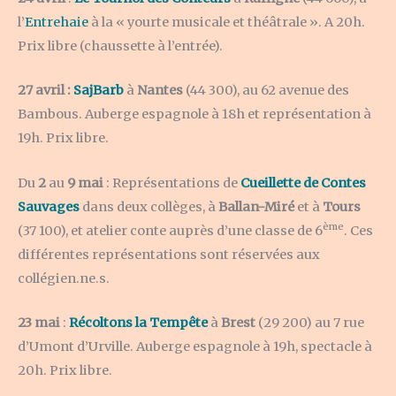
l’
Entrehaie
à la « yourte musicale et théâtrale ». A 20h.
Prix libre (chaussette à l’entrée).
27 avril :
SajBarb
à
Nantes
(44 300), au 62 avenue des
Bambous. Auberge espagnole à 18h et représentation à
19h. Prix libre.
Du
2
au
9 mai
: Représentations de
Cueillette de Contes
Sauvages
dans deux collèges, à
Ballan-Miré
et à
Tours
ème
(37 100), et atelier conte auprès d’une classe de 6
. Ces
différentes représentations sont réservées aux
collégien.ne.s.
23 mai
:
Récoltons la Tempête
à
Brest
(29 200) au 7 rue
d’Umont d’Urville. Auberge espagnole à 19h, spectacle à
20h. Prix libre.