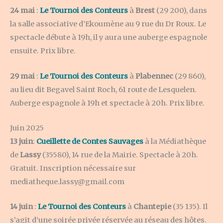
24 mai
:
Le Tournoi des Conteurs
à
Brest
(29 200), dans
la salle associative d’Ekoumène au 9 rue du Dr Roux. Le
spectacle débute à 19h, il y aura une auberge espagnole
ensuite. Prix libre.
29 mai
:
Le Tournoi des Conteurs
à
Plabennec
(29 860),
au lieu dit Begavel Saint Roch, 61 route de Lesquelen.
Auberge espagnole à 19h et spectacle à 20h. Prix libre.
Juin 2025
13 juin
:
Cueillette de Contes Sauvages
à la Médiathèque
de
Lassy
(35580), 14 rue de la Mairie. Spectacle à 20h.
Gratuit. Inscription nécessaire sur
mediatheque.lassy@gmail.com
14 juin
:
Le Tournoi des Conteurs
à
Chantepie
(35 135). Il
s’agit d’une soirée privée réservée au réseau des hôtes.