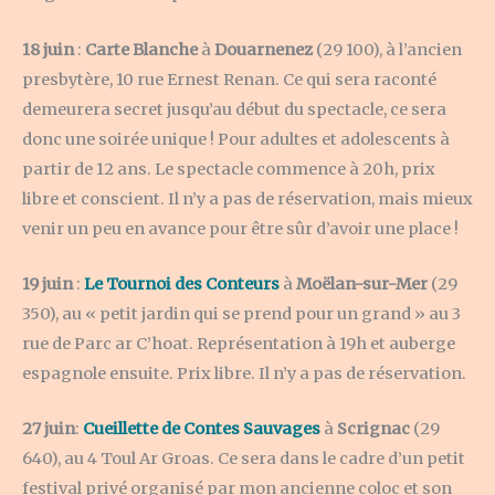
18 juin
:
Carte Blanche
à
Douarnenez
(29 100), à l’ancien
presbytère, 10 rue Ernest Renan. Ce qui sera raconté
demeurera secret jusqu’au début du spectacle, ce sera
donc une soirée unique ! Pour adultes et adolescents à
partir de 12 ans. Le spectacle commence à 20h, prix
libre et conscient. Il n’y a pas de réservation, mais mieux
venir un peu en avance pour être sûr d’avoir une place !
19 juin
:
Le Tournoi des Conteurs
à
Moëlan-sur-Mer
(29
350), au « petit jardin qui se prend pour un grand » au 3
rue de Parc ar C’hoat. Représentation à 19h et auberge
espagnole ensuite. Prix libre. Il n’y a pas de réservation.
27 juin
:
Cueillette de Contes Sauvages
à
Scrignac
(29
640), au 4 Toul Ar Groas. Ce sera dans le cadre d’un petit
festival privé organisé par mon ancienne coloc et son