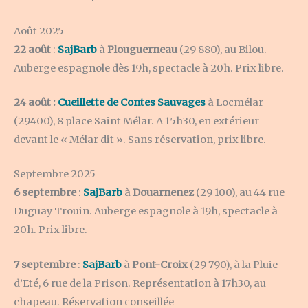
Août 2025
22 août
:
SajBarb
à
Plouguerneau
(29 880), au Bilou.
Auberge espagnole dès 19h, spectacle à 20h. Prix libre.
24 août :
Cueillette de Contes Sauvages
à Locmélar
(29400), 8 place Saint Mélar. A 15h30, en extérieur
devant le « Mélar dit ». Sans réservation, prix libre.
Septembre 2025
6 septembre
:
SajBarb
à
Douarnenez
(29 100), au 44 rue
Duguay Trouin. Auberge espagnole à 19h, spectacle à
20h. Prix libre.
7 septembre
:
SajBarb
à
Pont-Croix
(29 790), à la Pluie
d’Eté, 6 rue de la Prison. Représentation à 17h30, au
chapeau. Réservation conseillée