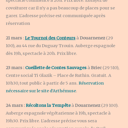
spectacle commence à 20h. Prix libre. Essayez de
covoiturer car il n’y a pas beaucoup de places pour se
garer. L’adresse précise est communiquée après
réservation
21 mars
:
Le Tournoi des Conteurs
à
Douarnenez
(29
100), au 44 rue du Duguay Trouin. Auberge espagnole
dès 19h, spectacle à 20h. Prix libre.
23 mars :
Cueillette de Contes Sauvages
à
Briec
(29 510),
Centre social Ti Glazik – Place de Ruthin. Gratuit. A
10h30, tout public à partir de 5 ans.
Réservation
nécessaire sur le site d’Arthémuse
.
24 mars :
Récoltons la Tempête
à
Douarnenez
(29 100).
Auberge espagnole végétarienne à 19h, spectacle à
19h30. Prix libre. L’adresse précise vous sera