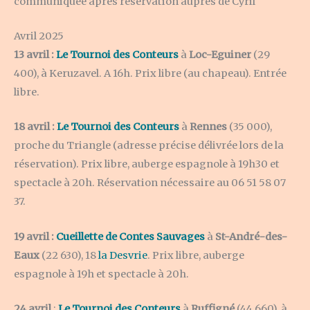
communiquée après réservation auprès de Cyril
Avril 2025
13 avril :
Le Tournoi des Conteurs
à
Loc-Eguiner
(29
400), à Keruzavel. A 16h. Prix libre (au chapeau). Entrée
libre.
18 avril :
Le Tournoi des Conteurs
à
Rennes
(35 000),
proche du Triangle (adresse précise délivrée lors de la
réservation). Prix libre, auberge espagnole à 19h30 et
spectacle à 20h. Réservation nécessaire au 06 51 58 07
37.
19 avril :
Cueillette de Contes Sauvages
à
St-André-des-
Eaux
(22 630), 18
la Desvrie
. Prix libre, auberge
espagnole à 19h et spectacle à 20h.
24 avril
:
Le Tournoi des Conteurs
à
Ruffigné
(44 660), à